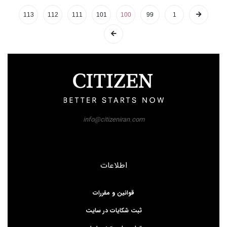
113
112
111
101
100
99
1
info@citizeniran.com
اطلاعات
قوانین و مقررات
ثبت شکایات در سایت