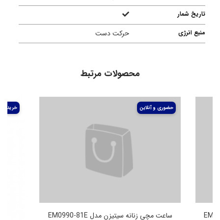
تاریخ شمار
منبع انرژی
حرکت دست
محصولات مرتبط
ساعت مچی زنانه سیتیزن مدل EM0990-81E