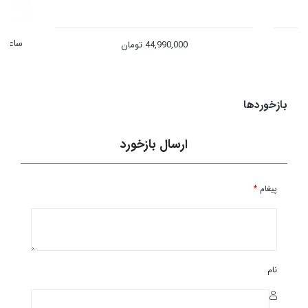
ساعت مچ
44,990,000
تومان
بازخوردها
ارسال بازخورد
پیغام
*
نام