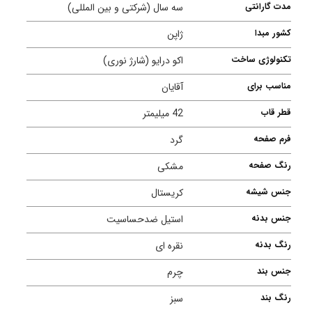
مدت گارانتی
سه سال (شرکتی و بین المللی)
کشور مبدا
ژاپن
تکنولوژی ساخت
اکو درایو (شارژ نوری)
مناسب برای
آقایان
قطر قاب
42 میلیمتر
فرم صفحه
گرد
رنگ صفحه
مشکی
جنس شیشه
کریستال
جنس بدنه
استیل ضدحساسیت
رنگ بدنه
نقره ای
جنس بند
چرم
رنگ بند
سبز