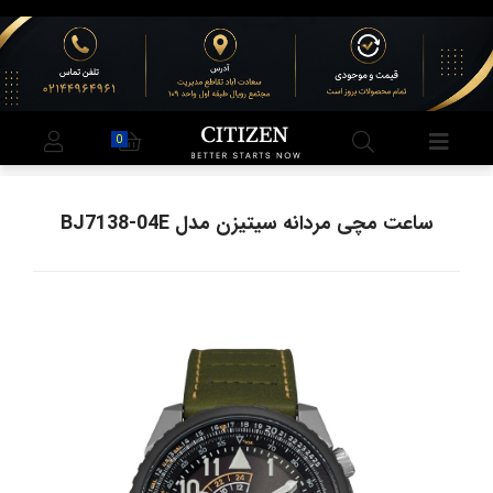
0
ساعت مچی مردانه سیتیزن مدل BJ7138-04E