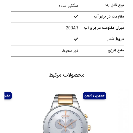
نوع قفل بند
سگکی ساده
مقاومت در برابر آب
میزان مقاومت در برابر آب
20BAR
تاریخ شمار
منبع انرژی
نور محیط
محصولات مرتبط