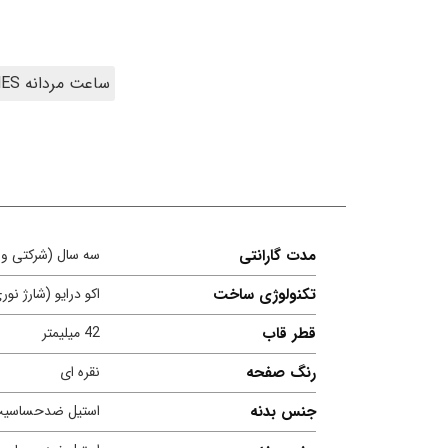
ساعت مردانه MEN'S WATCHES
مدت گارانتی
سه سال (شرکتی و ب
تکنولوژی ساخت
اکو درایو (شارژ نور
قطر قاب
42 میلیمتر
رنگ صفحه
نقره ای
جنس بدنه
استیل ضدحساسی