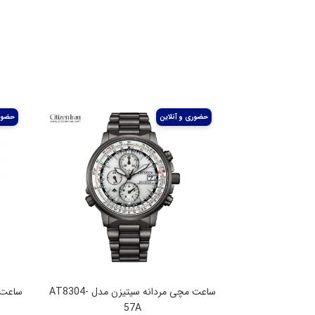
ساعت مچی مردانه سیتیزن مدل AT8304-
57A