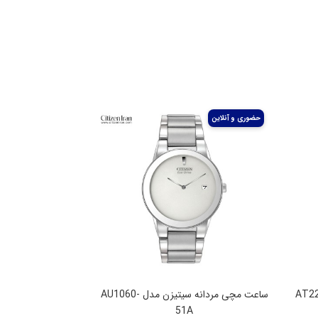
 سیتیزن مدل AT2244-
ساعت مچی مردانه سیتیزن مدل AU1060-
51A