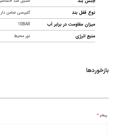
جنس بند
استیل ضد حساسی
نوع قفل بند
کلیپسی ضامن دار
میزان مقاومت در برابر آب
10BAR
منبع انرژی
نور محیط
بازخوردها
پیغام
*