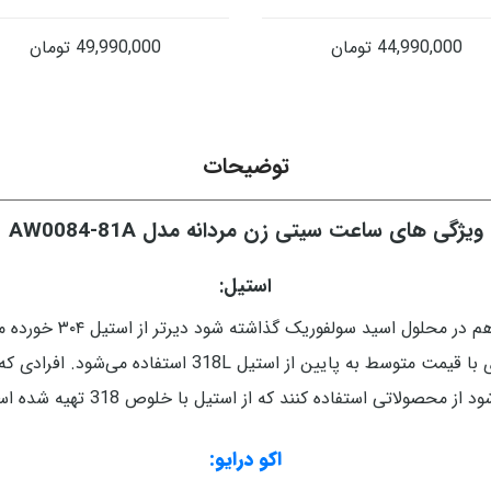
44,990,000
تومان
49,990,000
تومان
توضیحات
ویژگی های ساعت سیتی زن مردانه مدل AW0084-81A
استیل:
استیل 318 کاملا ضد حس
استیل استفاده می‌شود معمولاً در ساعت‌های لاکچری با قیمت
د از محصولاتی استفاده کنند که از استیل با خلوص 318 تهیه شده است.
اکو درایو: