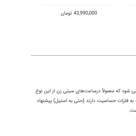
43,990,000
تومان
اسیت است و حتی وقتی هم در محلول اسید سولفوریک گذاشته شود دیرتر از استیل ۳۰۴ خورده می شود که معمولاً درساعت‌های سیتی زن از این نوع
 متوسط به پایین از استیل 318L استفاده می‌شود. افرادی که به فلزات حساسیت دارند (حتی به استیل) پیشنهاد