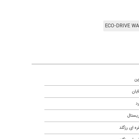
پن
ایان
د
یستال
ره ای رزگلد