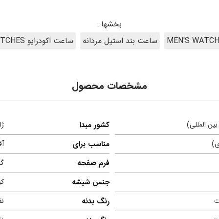
بخشها :
ساعت بند استیل مردانه
ساعت اکودرایو ECO-DRIVE WATCHES
مشخصات محصول
ین المللی)
کشور مبدا
ژا
ی)
مناسب برای
آق
فرم صفحه
گر
جنس شیشه
کر
ت
رنگ بدنه
نق