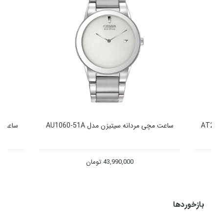
ساعت مچی مردانه سیتیزن مدل AU1060-51A
ساعت مچی 
43,990,000
تومان
بازخوردها