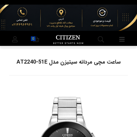
0
ساعت مچی مردانه سیتیزن مدل AT2240-51E