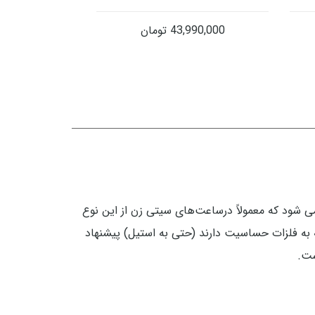
43,990,000
تومان
اسیت است و حتی وقتی هم در محلول اسید سولفوریک گذاشته شود دیرتر از استیل ۳۰۴ خورده می شود که معمولاً درساعت‌های سیتی زن از این نوع
 متوسط به پایین از استیل 318L استفاده می‌شود. افرادی که به فلزات حساسیت دارند (حتی به استیل) پیشنهاد