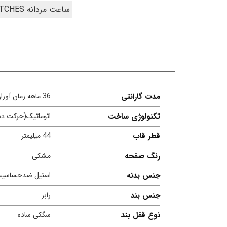
ساعت مردانه MEN'S WATCHES
مدت گارانتی
36 ماهه زمان آوران پیشرو
تکنولوژی ساخت
اتوماتیک(حرکت د
قطر قاب
44 میلیمتر
رنگ صفحه
مشکی
جنس بدنه
استیل ضدحساسی
جنس بند
رابر
نوع قفل بند
سگکی ساده