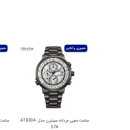
ساعت مچی مردانه سیتیزن مدل AT8304-
57A