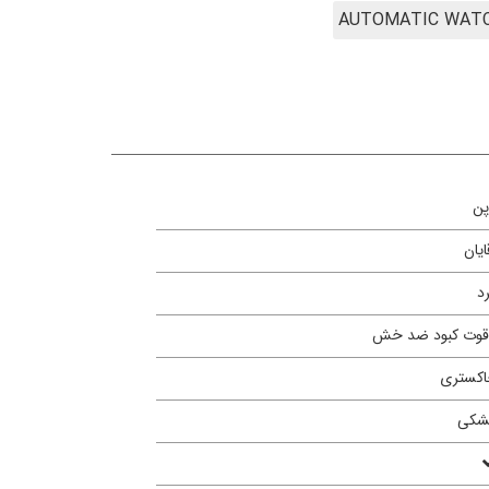
پن
ایان
د
قوت کبود ضد خش
کستری
شکی