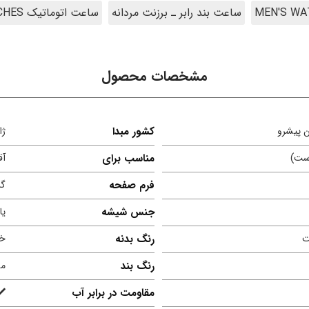
ساعت بند رابر ـ برزنت مردانه
ساعت اتوماتیک AUTOMATIC WATCHES
مشخصات محصول
کشور مبدا
ژا
ست)
مناسب برای
آق
فرم صفحه
گر
جنس شیشه
یا
ت
رنگ بدنه
خا
رنگ بند
م
مقاومت در برابر آب