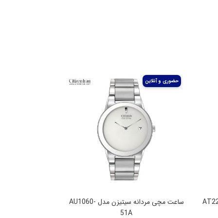
 سیتیزن مدل AT2244-
ساعت مچی مردانه سیتیزن مدل AU1060-
51A