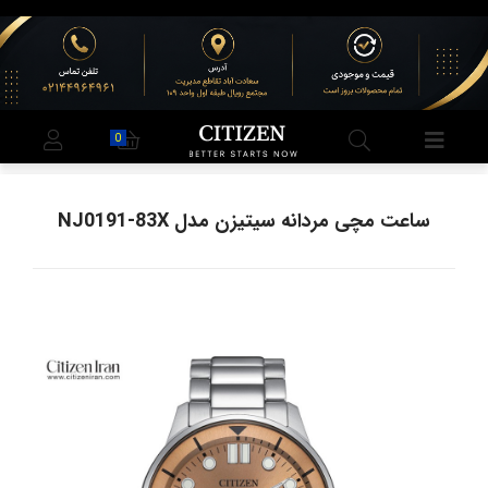
0
ساعت مچی مردانه سیتیزن مدل NJ0191-83X