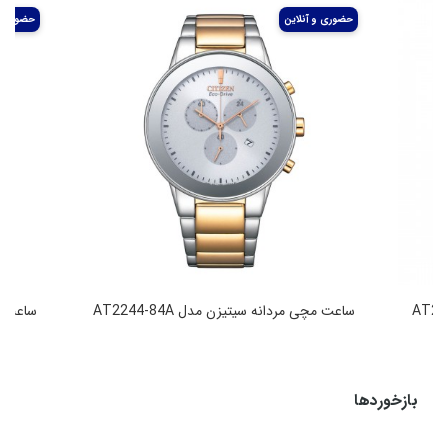
ساعت مچی مردانه سیتیزن مدل AT2244-84A
ساعت مچی
49,990,000
تومان
بازخوردها