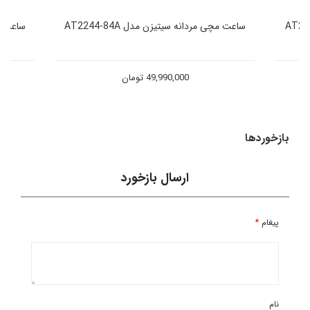
ساعت مچی مردانه سیتیزن مدل AT2244-84A
ساعت مچی
49,990,000
تومان
بازخوردها
ارسال بازخورد
پیغام
*
نام