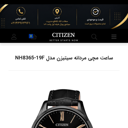
0
ساعت مچی مردانه سیتیزن مدل NH8365-19F