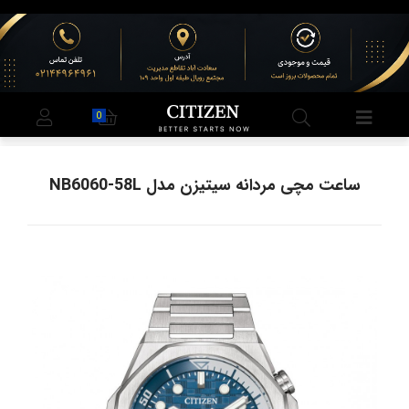
0
ساعت مچی مردانه سیتیزن مدل NB6060-58L