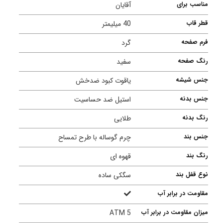
مناسب برای
آقایان
قطر قاب
40 میلیمتر
فرم صفحه
گرد
رنگ صفحه
سفید
جنس شیشه
یاقوت کبود ضدخش
جنس بدنه
استیل ضد حساسیت
رنگ بدنه
طلایی
جنس بند
چرم گوساله با طرح تمساح
رنگ بند
قهوه ای
نوع قفل بند
سگکی ساده
مقاومت در برابر آب
میزان مقاومت در برابر آب
5 ATM