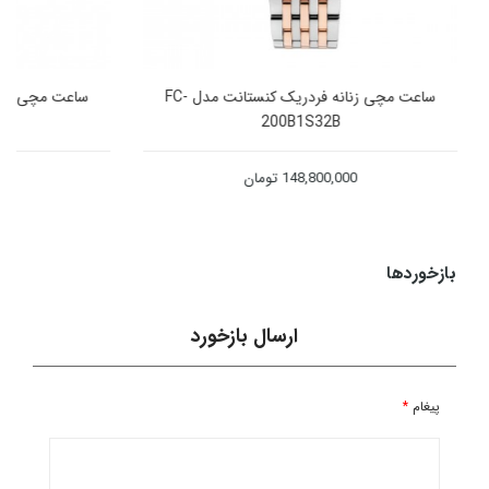
ساعت مچی زنانه فردریک کنستانت مدل FC-
BD1S26B
200B1S32B
148,800,000
تومان
78,800,000
بازخوردها
ارسال بازخورد
پیغام
*