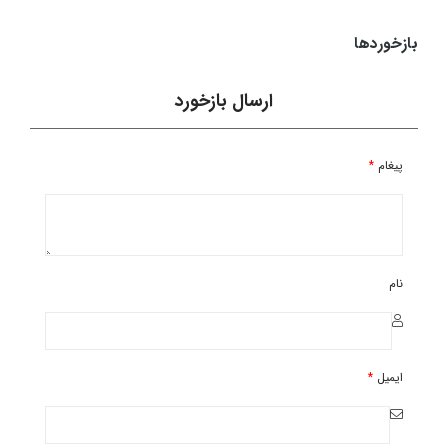
148,800,000
تومان
بازخوردها
ارسال بازخورد
پیغام
*
نام
ایمیل
*