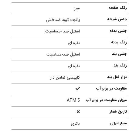
رنگ صفحه
سبز
جنس شیشه
یاقوت کبود ضدخش
جنس بدنه
استیل ضد حساسیت
رنگ بدنه
نقره ای
جنس بند
استیل ضدحساسیت
رنگ بند
نقره ای
نوع قفل بند
کلیپسی ضامن دار
مقاومت در برابر آب
میزان مقاومت در برابر آب
5 ATM
تاریخ شمار
منبع انرژی
باتری