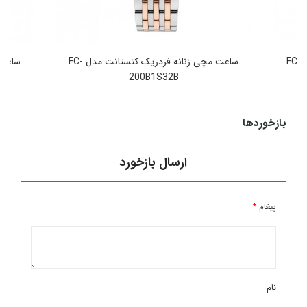
ساعت مچی زنانه فردریک کنستانت مدل FC-
ساعت مچی زنانه فردریک کنستانت مدل FC-
200B1S32B
148,800,000
تومان
بازخوردها
ارسال بازخورد
پیغام
*
نام