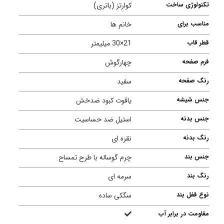
تکنولوژی ساخت
کوارتز (باتری)
مناسب برای
خانم ها
قطر قاب
21×30 میلیمتر
فرم صفحه
چهارگوش
رنگ صفحه
سفید
جنس شیشه
ياقوت کبود ضدخش
جنس بدنه
استیل ضد حساسیت
رنگ بدنه
نقره ای
جنس بند
چرم گوساله با طرح تمساح
رنگ بند
سرمه ای
نوع قفل بند
سگکی ساده
مقاومت در برابر آب