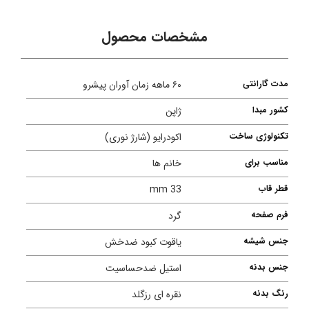
مشخصات محصول
مدت گارانتی
۶۰ ماهه زمان آوران پیشرو
کشور مبدا
ژاپن
تکنولوژی ساخت
اکودرایو (شارژ نوری)
مناسب برای
خانم ها
قطر قاب
33 mm
فرم صفحه
گرد
جنس شیشه
یاقوت کبود ضدخش
جنس بدنه
استیل ضدحساسیت
رنگ بدنه
نقره ای رزگلد