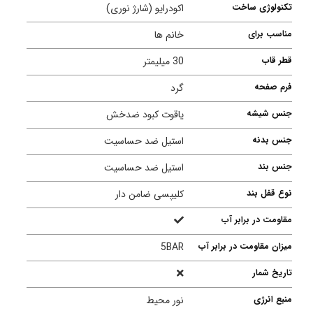
تکنولوژی ساخت
اکودرایو (شارژ نوری)
مناسب برای
خانم ها
قطر قاب
30 میلیمتر
فرم صفحه
گرد
جنس شیشه
یاقوت کبود ضدخش
جنس بدنه
استیل ضد حساسیت
جنس بند
استیل ضد حساسیت
نوع قفل بند
کلیپسی ضامن دار
مقاومت در برابر آب
میزان مقاومت در برابر آب
5BAR
تاریخ شمار
منبع انرژی
نور محیط