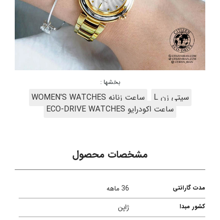
بخشها :
سیتی زن L
ساعت زنانه WOMEN'S WATCHES
ساعت اکودرایو ECO-DRIVE WATCHES
مشخصات محصول
مدت گارانتی
36 ماهه
کشور مبدا
ژاپن