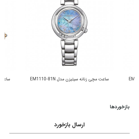
ساعت مچی زنانه سیتیزن مدل EM1110-81N
ساعت مچ
104,900,000
تومان
بازخوردها
ارسال بازخورد