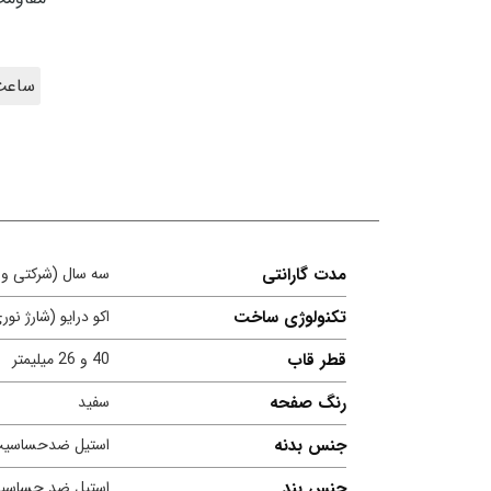
ساعت ست ES
مدت گارانتی
سه سال (شرکتی و ب
تکنولوژی ساخت
اکو درایو (شارژ نور
قطر قاب
40 و 26 میلیمتر
رنگ صفحه
سفید
جنس بدنه
استیل ضدحساسی
جنس بند
استیل ضد حساسی