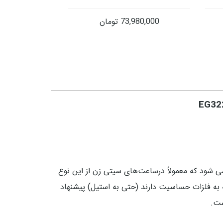
73,980,000
تومان
اسیت است و حتی وقتی هم در محلول اسید سولفوریک گذاشته شود دیرتر از استیل ۳۰۴ خورده می شود که معمولاً درساعت‌های سیتی زن از این نوع
 متوسط به پایین از استیل 318L استفاده می‌شود. افرادی که به فلزات حساسیت دارند (حتی به استیل) پیشنهاد