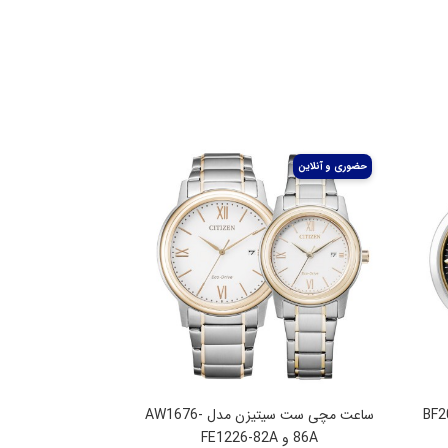
زن مدل BF2018-
ساعت مچی ست سیتیزن مدل AW1676-
86A و FE1226-82A