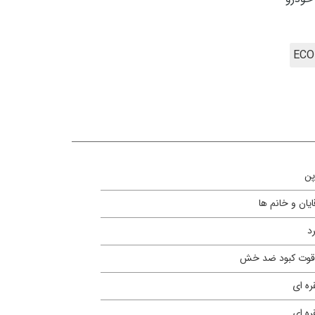
پن
ایان و خانم ها
د
قوت کبود ضد خش
ره ای
ره ای