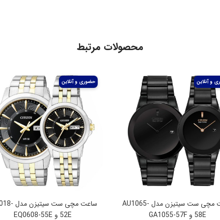
محصولات مرتبط
ساعت مچی ست سیتیزن مدل AU1065-
ساعت مچی ست سیتی
58E و GA1055-57F
52E و EQ0608-55E