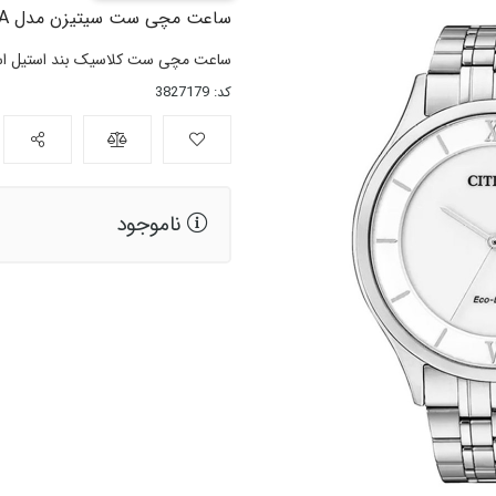
ساعت مچی ست سیتیزن مدل AR0070-51A و EG3220-58A
ساعت مچی ست کلاسیک بند استیل اس
کد: 3827179
ناموجود