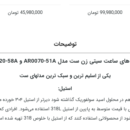
99,980,000
تومان
45,980,000
تومان
توضیحات
 ساعت سیتی زن ست مدل AR0070-51A و EG3220-58A
یکی از اسلیم ترین و سبک ترین مدلهای ست
استیل:
استیل 318 کاملا ضد حس
استیل استفاده می‌شود معمولاً در ساعت‌های لاکچری با قیمت
د از محصولاتی استفاده کنند که از استیل با خلوص 318 تهیه شده است.