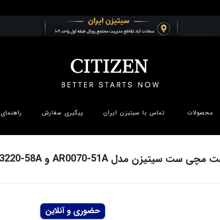
محصولات
تماس با سیتیزن ایران
پیگیری سفارش
راهنمای 
مچی ست سیتیزن مدل AR0070-51A و EG3220-58A