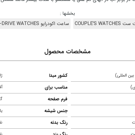
بخشها :
COUPLE'S WATCH
ساعت اکودرایو ECO-DRIVE WATCHES
مشخصات محصول
ین المللی)
کشور مبدا
ژا
ی)
مناسب برای
آق
فرم صفحه
گر
جنس شیشه
یا
ت
رنگ بدنه
نق
ت
رنگ بند
نق