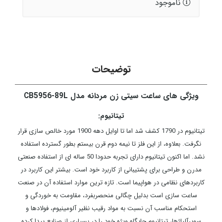
ناموجود
توضیحات
ویژگی های ساعت سیتی زن مردانه مدل CB5956-89L
تیتانیوم:
تیتانیوم در 1790 کشف شد اما تا اوایل دهه 1900 مورد خالص ­سازی قرار
نگرفت. بعلاوه، از این فلز تا نیمه دوم قرن بیستم بطور گسترده استفاده
نشد. اما اکنون تیتانیوم دارای تجربه حدودا 50 ساله­ ای از استفاده صنعتی
مدرن و طراحی برای پشتیبانی از کاربرد خود است. بیشتر این کاربرد در
کاربردهای نظامی در هواپیما است. تازه­ ترین موارد استفاده آن در صنعت
ساعت سازی است بدلیل چگالی منحصربفرد، مقاومت به خوردگی و
استحکام مناسب آن نسبت به مواد رقیب نظیر آلومینیوم، فولادها و
سوپرآلیاژها، تیتانیوم جایگاه ویژه خود را در بسیاری از صنایع پیدا کرده