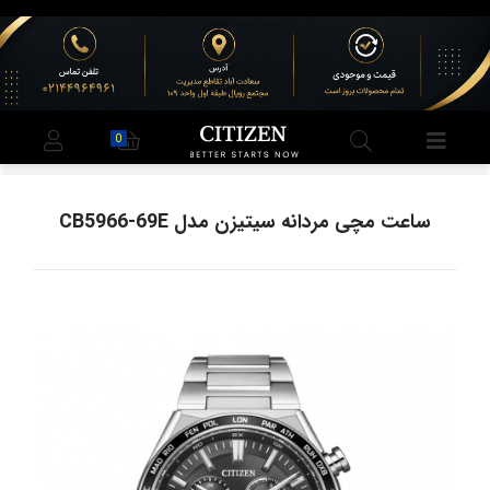
0
ساعت مچی مردانه سیتیزن مدل CB5966-69E