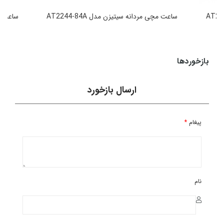
ساعت مچی مردانه سیتیزن مدل AT2244-84A
ساعت مچی
49,990,000
تومان
بازخوردها
ارسال بازخورد
پیغام
*
نام