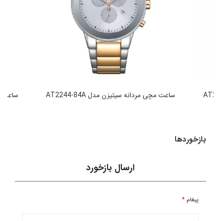
ساعت مچی مردانه سیتیزن مدل AT2244-84A
ساعت مچی
49,990,000
تومان
بازخوردها
ارسال بازخورد
پیغام
*