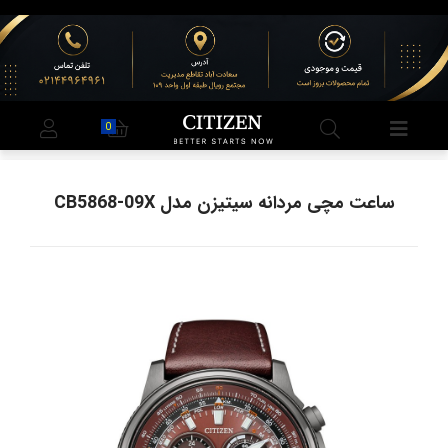
0
ساعت مچی مردانه سیتیزن مدل CB5868-09X