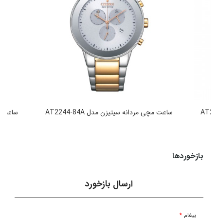
ساعت مچی مردانه سیتیزن مدل AT2244-84A
ساعت مچی
49,990,000
تومان
بازخوردها
ارسال بازخورد
پیغام
*