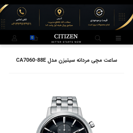
0
ساعت مچی مردانه سیتیزن مدل CA7060-88E