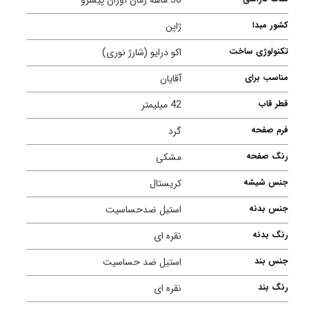
کشور مبدا
ژاپن
تکنولوژی ساخت
اکو درایو (شارژ نوری)
مناسب برای
آقایان
قطر قاب
42 میلیمتر
فرم صفحه
گرد
رنگ صفحه
مشکی
جنس شیشه
کریستال
جنس بدنه
استیل ضدحساسیت
رنگ بدنه
نقره ای
جنس بند
استیل ضد حساسیت
رنگ بند
نقره ای