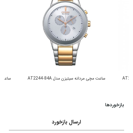
ساعت مچی مردانه سیتیزن مدل AT2244-84A
ساعت مچی
49,990,000
تومان
بازخوردها
ارسال بازخورد