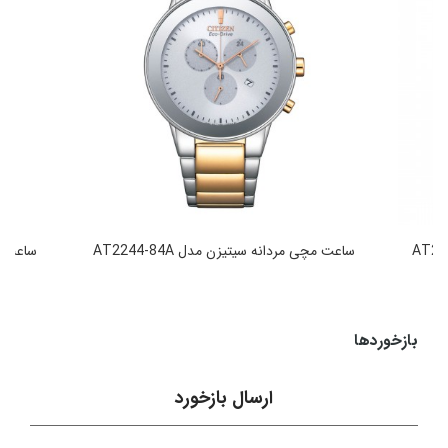
ساعت مچی مردانه سیتیزن مدل AT2244-84A
ساعت مچی
49,990,000
تومان
بازخوردها
ارسال بازخورد