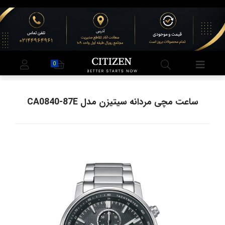
0
ساعت مچی مردانه سیتیزن مدل CA0840-87E