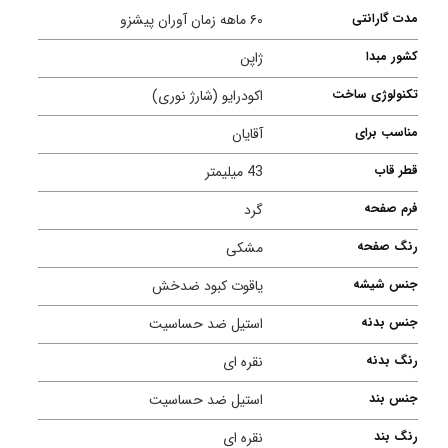
مدت گارانتی
۶۰ ماهه زمان آوران پیشزو
کشور مبدا
ژاپن
تکنولوژی ساخت
اکودرایو (شارژ نوری)
مناسب برای
آقایان
قطر قاب
43 میلیمتر
فرم صفحه
گرد
رنگ صفحه
مشکی
جنس شیشه
یاقوت کبود ضدخش
جنس بدنه
استیل ضد حساسیت
رنگ بدنه
نقره ای
جنس بند
استیل ضد حساسیت
رنگ بند
نقره ای