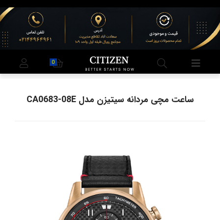
0
ساعت مچی مردانه سیتیزن مدل CA0683-08E