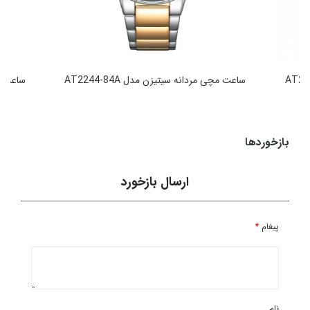
ساعت مچی مردانه سیتیزن مدل AT2244-84A
ساعت مچی
49,990,000
تومان
بازخوردها
ارسال بازخورد
پیغام
*
نام