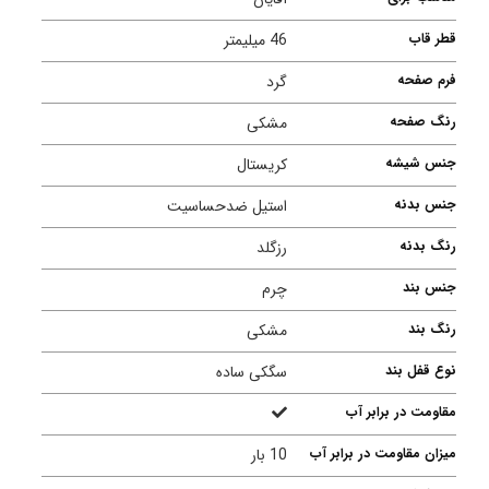
قطر قاب
46 میلیمتر
فرم صفحه
گرد
رنگ صفحه
مشکی
جنس شیشه
کریستال
جنس بدنه
استیل ضدحساسیت
رنگ بدنه
رزگلد
جنس بند
چرم
رنگ بند
مشکی
نوع قفل بند
سگکی ساده
مقاومت در برابر آب
میزان مقاومت در برابر آب
10 بار