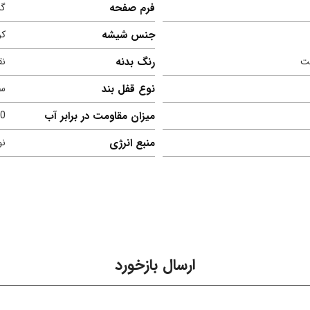
فرم صفحه
گر
جنس شیشه
کر
ت
رنگ بدنه
نق
نوع قفل بند
سگ
میزان مقاومت در برابر آب
ATM
منبع انرژی
نو
ارسال بازخورد