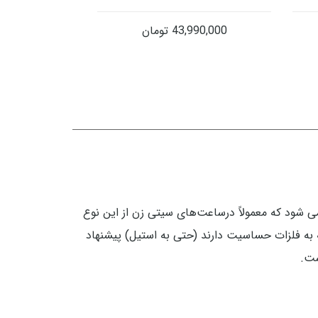
43,990,000
تومان
اسیت است و حتی وقتی هم در محلول اسید سولفوریک گذاشته شود دیرتر از استیل ۳۰۴ خورده می شود که معمولاً درساعت‌های سیتی زن از این نوع
 متوسط به پایین از استیل 318L استفاده می‌شود. افرادی که به فلزات حساسیت دارند (حتی به استیل) پیشنهاد