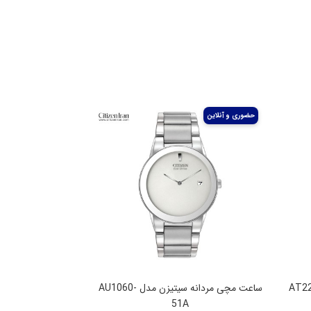
 سیتیزن مدل AT2244-
ساعت مچی مردانه سیتیزن مدل AU1060-
51A