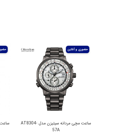
ساعت مچی مردانه سیتیزن مدل AT8304-
57A