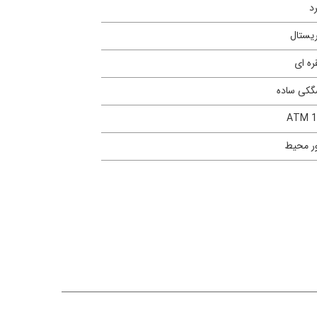
د
یستال
ره ای
کی ساده
10 
ر محیط