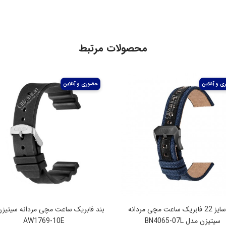
محصولات مرتبط
بند سایز 22 فابریک ساعت مچی مردانه
بند فابریک ساعت مچی مردانه سیتیز
سیتیزن مدل BN4065-07L
AW1769-10E