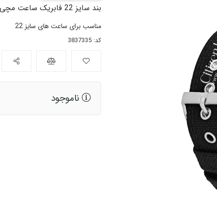
بند سایز 22 فابریک ساعت مچی مردانه سیتیزن مدل BM8475-00F
مناسب برای ساعت های سایز 22
کد: 3837335
ناموجود