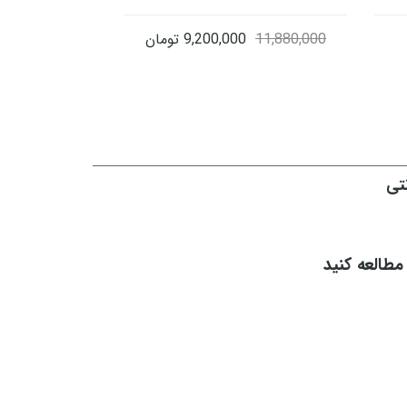
11,880,000
9,200,000
تومان
العه کنید