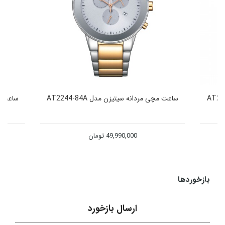
ساعت مچی مردانه سیتیزن مدل AT2244-84A
ساعت مچی
49,990,000
تومان
بازخوردها
ارسال بازخورد