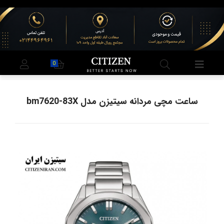
0
ساعت مچی مردانه سیتیزن مدل bm7620-83X