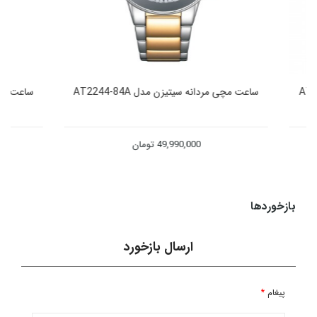
ساعت مچی مردانه سیتیزن مدل AT2244-84A
ساعت مچی مردانه سیتی
49,990,000
تومان
00
بازخوردها
ارسال بازخورد
پیغام
*