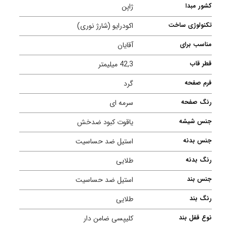
کشور مبدا
ژاپن
تکنولوژی ساخت
اکودرایو (شارژ نوری)
مناسب برای
آقایان
قطر قاب
42,3 میلیمتر
فرم صفحه
گرد
رنگ صفحه
سرمه ای
جنس شیشه
یاقوت کبود ضدخش
جنس بدنه
استیل ضد حساسیت
رنگ بدنه
طلایی
جنس بند
استیل ضد حساسیت
رنگ بند
طلایی
نوع قفل بند
کلیپسی ضامن دار