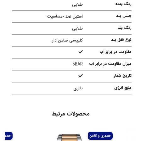
رنگ بدنه
طلایی
جنس بند
استیل ضد حساسیت
رنگ بند
طلایی
نوع قفل بند
کلیپسی ضامن دار
مقاومت در برابر آب
میزان مقاومت در برابر آب
5BAR
تاریخ شمار
منبع انرژی
باتری
محصولات مرتبط