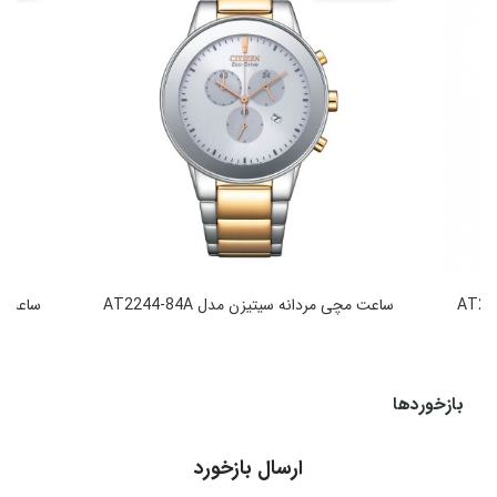
ساعت مچی مردانه سیتیزن مدل AT2244-84A
ساعت مچی
49,990,000
تومان
بازخوردها
ارسال بازخورد