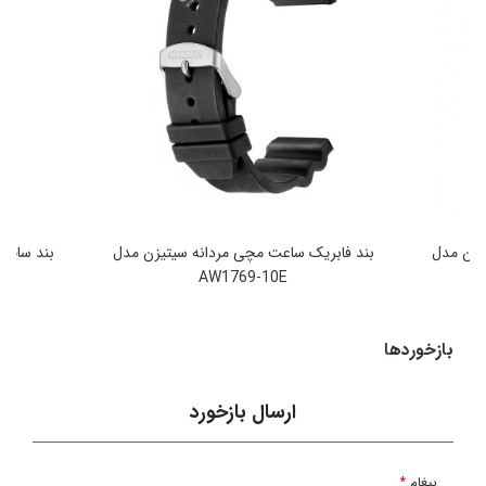
سیتیزن مدل
بند فابریک ساعت مچی مردانه سیتیزن مدل
AW1769-10E
3,790,000
تومان
بازخوردها
ارسال بازخورد
پیغام
*