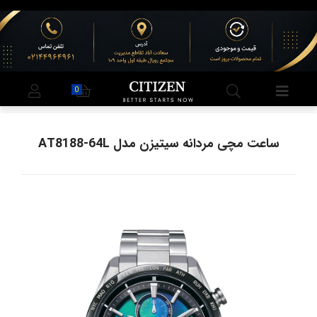
0
ساعت مچی مردانه سیتیزن مدل AT8188-64L