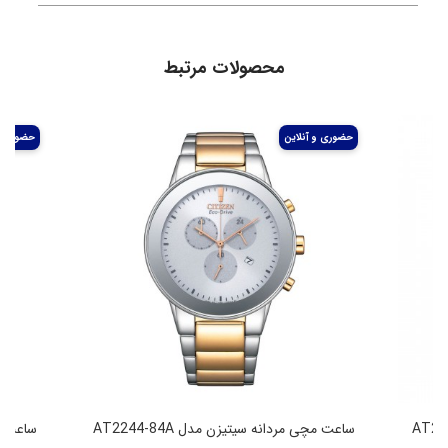
محصولات مرتبط
ساعت مچی مردانه سیتیزن مدل AT2244-84A
ساعت مچی