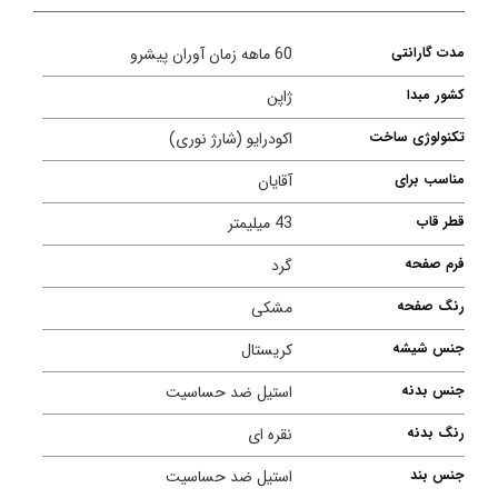
مدت گارانتی
60 ماهه زمان آوران پیشرو
کشور مبدا
ژاپن
تکنولوژی ساخت
اکودرایو (شارژ نوری)
مناسب برای
آقایان
قطر قاب
43 میلیمتر
فرم صفحه
گرد
رنگ صفحه
مشکی
جنس شیشه
کریستال
جنس بدنه
استیل ضد حساسیت
رنگ بدنه
نقره ای
جنس بند
استیل ضد حساسیت