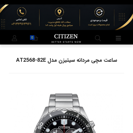
0
ساعت مچی مردانه سیتیزن مدل AT2568-82E