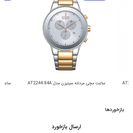
ساعت مچی مردانه سیتیزن مدل AT2244-84A
ساعت مچی
49,990,000
تومان
بازخوردها
ارسال بازخورد