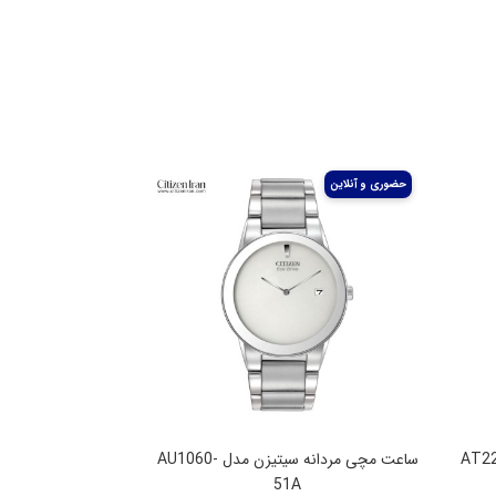
 سیتیزن مدل AT2244-
ساعت مچی مردانه سیتیزن مدل AU1060-
51A