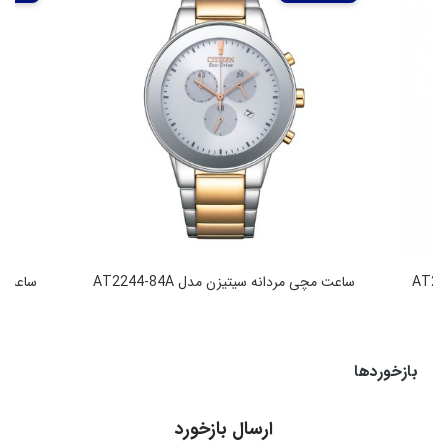
ساعت مچی مردانه سیتیزن مدل AT2244-84A
ساعت مچی
49,990,000
تومان
بازخوردها
ارسال بازخورد