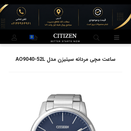
0
ساعت مچی مردانه سیتیزن مدل AO9040-52L