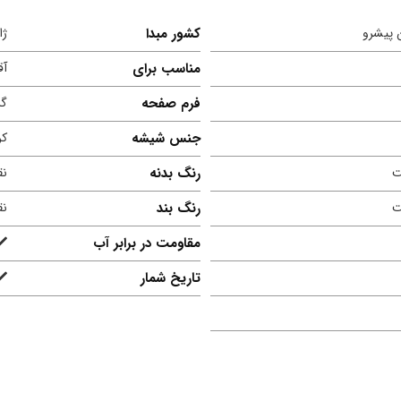
کشور مبدا
ژا
مناسب برای
آق
فرم صفحه
گر
جنس شیشه
کر
ت
رنگ بدنه
نق
ت
رنگ بند
نق
مقاومت در برابر آب
تاریخ شمار