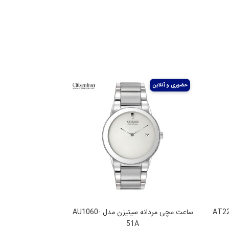
 سیتیزن مدل AT2244-
ساعت مچی مردانه سیتیزن مدل AU1060-
51A