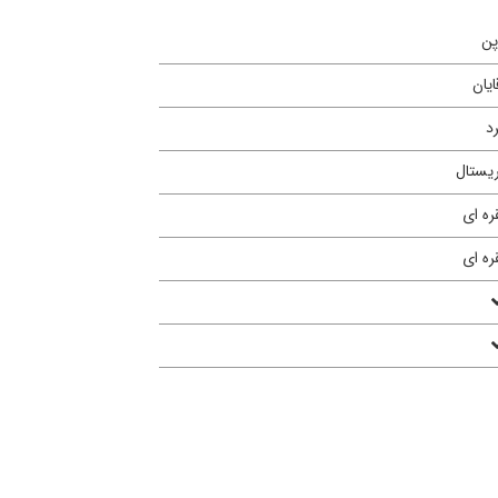
پن
ایان
د
یستال
ره ای
ره ای