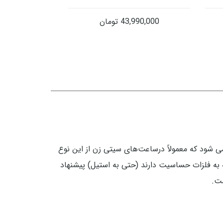
43,990,000
تومان
اسیت است و حتی وقتی هم در محلول اسید سولفوریک گذاشته شود دیرتر از استیل ۳۰۴ خورده می شود که معمولاً درساعت‌های سیتی زن از این نوع
 متوسط به پایین از استیل 318L استفاده می‌شود. افرادی که به فلزات حساسیت دارند (حتی به استیل) پیشنهاد