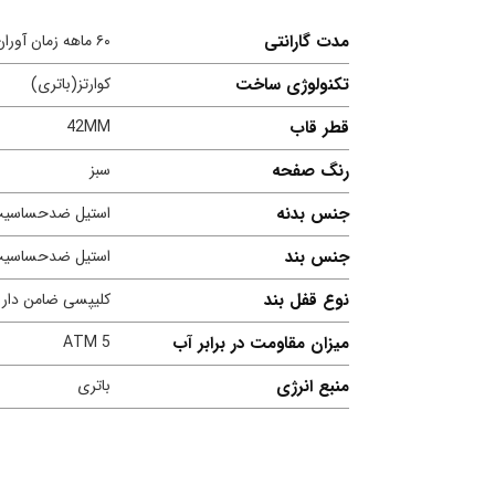
مدت گارانتی
۶۰ ماهه زمان آوران پیشرو
تکنولوژی ساخت
کوارتز(باتری)
قطر قاب
42MM
رنگ صفحه
سبز
جنس بدنه
استیل ضدحساسی
جنس بند
استیل ضدحساسی
نوع قفل بند
کلیپسی ضامن دار
میزان مقاومت در برابر آب
5 ATM
منبع انرژی
باتری