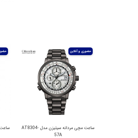
ساعت مچی مردانه سیتیزن مدل AT8304-
57A