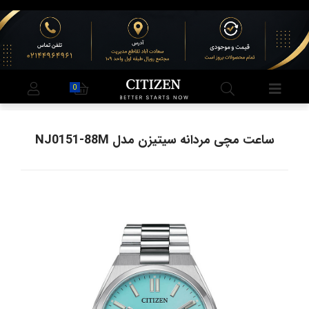
0
ساعت مچی مردانه سیتیزن مدل NJ0151-88M