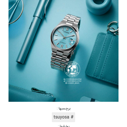
برچسبها :
# tsuyosa
بخشها :