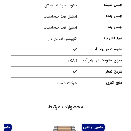
جنس شیشه
یاقوت کبود ضدخش
جنس بدنه
استیل ضد حساسیت
جنس بند
استیل ضد حساسیت
نوع قفل بند
کلیپسی ضامن دار
مقاومت در برابر آب
میزان مقاومت در برابر آب
5BAR
تاریخ شمار
منبع انرژی
حرکت دست
محصولات مرتبط