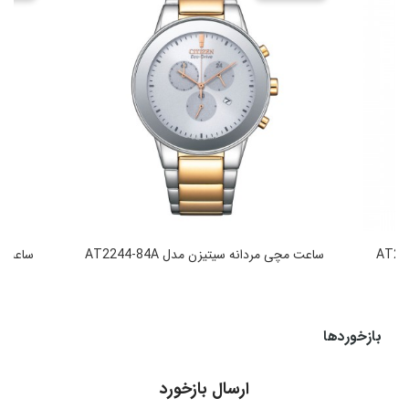
ساعت مچی مردانه سیتیزن مدل AT2244-84A
ساعت مچی
49,990,000
تومان
بازخوردها
ارسال بازخورد